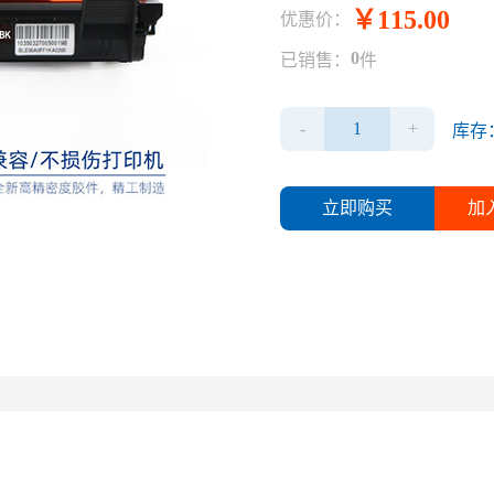
115.00
优惠价：
0
已销售：
件
-
+
库存
立即购买
加